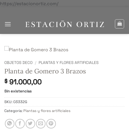
Saltar
https://estacionortiz.com/
al
contenido
OBJETOS DECO
/
PLANTAS Y FLORES ARTIFICIALES
Planta de Gomero 3 Brazos
91.000,00
$
Sin existencias
SKU:
03332G
Categoría:
Plantas y flores artificiales