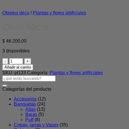
Objetos deco
/
Plantas y flores artificiales
Olivo 50cm
$
46.200,00
3 disponibles
Olivo
50cm
Añadir al carrito
cantidad
SKU:
pl133
Categoría:
Plantas y flores artificiales
Buscar
por:
Categorías del producto
Accesorios
(12)
Banquetas
(24)
Altas
(13)
Bajas
(5)
Puff
(6)
Copas, jarras y Vasos
(35)