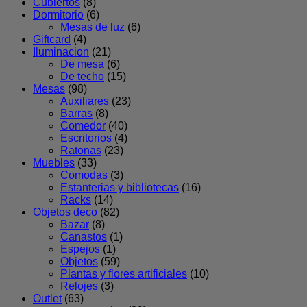
Cubiertos
(8)
Dormitorio
(6)
Mesas de luz
(6)
Giftcard
(4)
Iluminacion
(21)
De mesa
(6)
De techo
(15)
Mesas
(98)
Auxiliares
(23)
Barras
(8)
Comedor
(40)
Escritorios
(4)
Ratonas
(23)
Muebles
(33)
Comodas
(3)
Estanterias y bibliotecas
(16)
Racks
(14)
Objetos deco
(82)
Bazar
(8)
Canastos
(1)
Espejos
(1)
Objetos
(59)
Plantas y flores artificiales
(10)
Relojes
(3)
Outlet
(63)