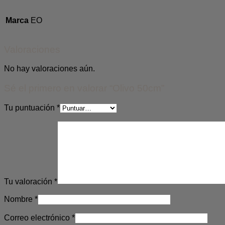
Marca
EO
Valoraciones
No hay valoraciones aún.
Sé el primero en valorar “Olivo 50cm”
Tu puntuación
*
Tu valoración
*
Nombre
*
Correo electrónico
*