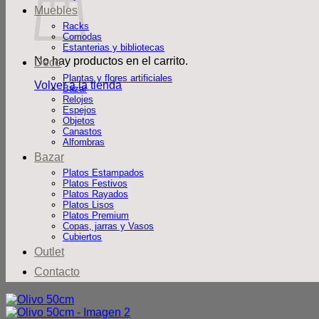
Muebles
Racks
Comodas
Estanterias y bibliotecas
No hay productos en el carrito.
Deco
Plantas y flores artificiales
Volver a la tienda
Bazar
Relojes
Espejos
Objetos
Canastos
Alfombras
Bazar
Platos Estampados
Platos Festivos
Platos Rayados
Platos Lisos
Platos Premium
Copas, jarras y Vasos
Cubiertos
Outlet
Contacto