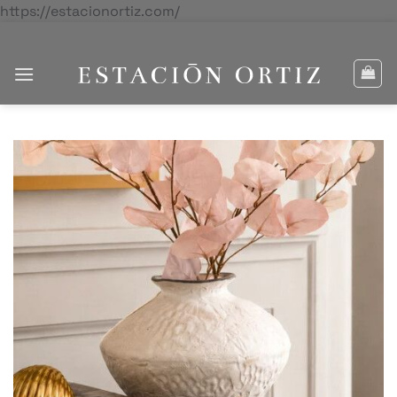
Saltar
https://estacionortiz.com/
al
contenido