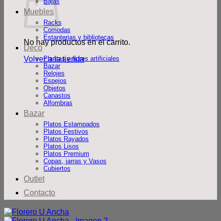
Bajas
Muebles
Racks
Comodas
Estanterias y bibliotecas
No hay productos en el carrito.
Deco
Volver a la tienda
Plantas y flores artificiales
Bazar
Relojes
Espejos
Objetos
Canastos
Alfombras
Bazar
Platos Estampados
Platos Festivos
Platos Rayados
Platos Lisos
Platos Premium
Copas, jarras y Vasos
Cubiertos
Outlet
Contacto