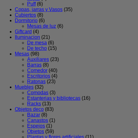
Puff
(6)
Copas, jarras y Vasos
(35)
Cubiertos
(8)
Dormitorio
(6)
Mesas de luz
(6)
Giftcard
(4)
Iluminacion
(21)
De mesa
(6)
De techo
(15)
Mesas
(98)
Auxiliares
(23)
Barras
(8)
Comedor
(40)
Escritorios
(4)
Ratonas
(23)
Muebles
(32)
Comodas
(3)
Estanterias y bibliotecas
(16)
Racks
(13)
Objetos deco
(83)
Bazar
(8)
Canastos
(1)
Espejos
(1)
Objetos
(59)
Plantas y flores artificiales
(11)