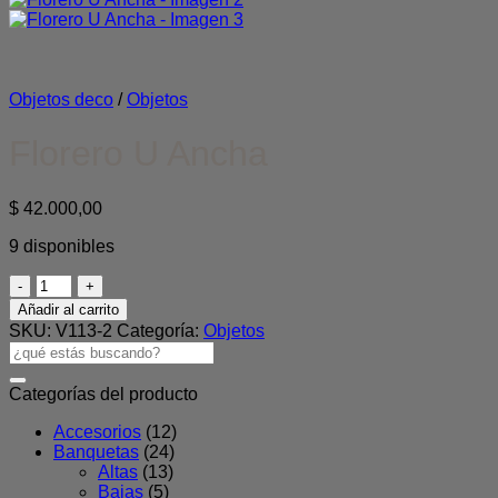
Objetos deco
/
Objetos
Florero U Ancha
$
42.000,00
9 disponibles
Florero
U
Añadir al carrito
Ancha
SKU:
V113-2
Categoría:
Objetos
cantidad
Buscar
por:
Categorías del producto
Accesorios
(12)
Banquetas
(24)
Altas
(13)
Bajas
(5)