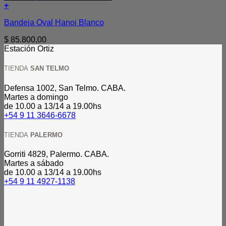
+
Bandeja Oval Hanoi Blanco
$
85.800,00
Estación Ortiz
TIENDA
SAN TELMO
Defensa 1002, San Telmo. CABA.
Martes a domingo
de 10.00 a 13/14 a 19.00hs
+54 9 11 3646-6678
TIENDA
PALERMO
Gorriti 4829, Palermo. CABA.
Martes a sábado
de 10.00 a 13/14 a 19.00hs
+54 9 11 4927-1138