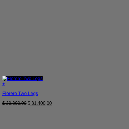
+
Florero Two Legs
El
El
$
39.300,00
$
31.400,00
precio
precio
original
actual
era:
es:
$ 39.300,00.
$ 31.400,00.