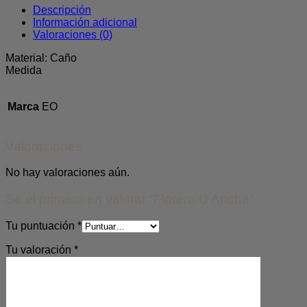
Descripción
Información adicional
Valoraciones (0)
Material: Caño
Medida
Marca
EO
Valoraciones
No hay valoraciones aún.
Sé el primero en valorar “Florero U Ancha”
Tu puntuación
*
Tu valoración
*