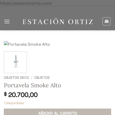
Saltar
https://estacionortiz.com/
al
contenido
OBJETOS DECO
/
OBJETOS
Portavela Smoke Alto
20.700,00
$
1 disponibles
AÑADIR AL CARRITO