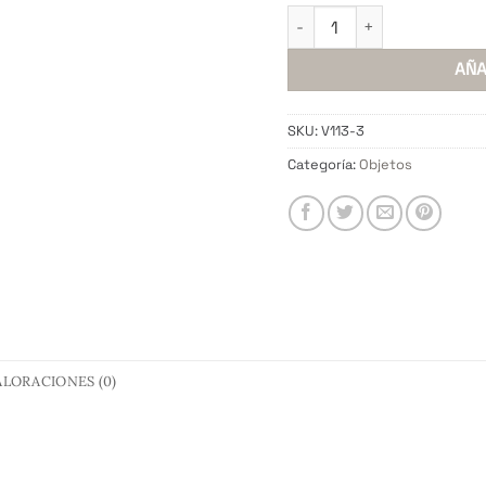
Florero U Alta cantidad
AÑA
SKU:
V113-3
Categoría:
Objetos
ALORACIONES (0)