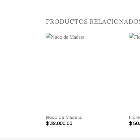
PRODUCTOS RELACIONADO
+
+
Nudo de Madera
Flor
El
.500,00
$
32.000,00
$
50.
io
precio
inal
actual
es: