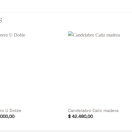
S
+
ero U Doble
Candelabro Caliz madera
000,00
$
42.480,00