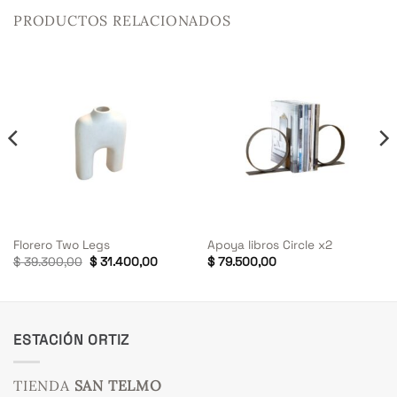
PRODUCTOS RELACIONADOS
Florero Two Legs
Apoya libros Circle x2
El
El
$
39.300,00
$
31.400,00
$
79.500,00
precio
precio
original
actual
era:
es:
$ 39.300,00.
$ 31.400,00.
ESTACIÓN ORTIZ
TIENDA
SAN TELMO