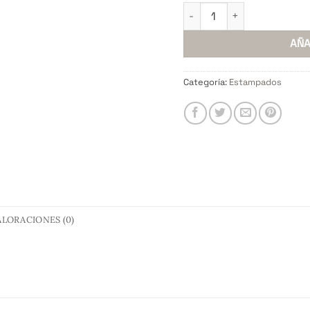
Fuente Contoy Set x 2 pz
AÑA
Categoría:
Estampados
ALORACIONES (0)