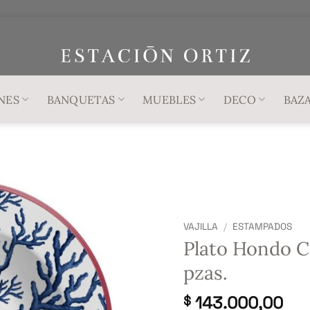
NES
BANQUETAS
MUEBLES
DECO
BAZ
VAJILLA
/
ESTAMPADOS
Plato Hondo Co
pzas.
143.000,00
$