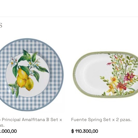
S
+
 Principal Amalfitana B Set x
Fuente Spring Set x 2 pzas.
as.
.000,00
$
110.300,00