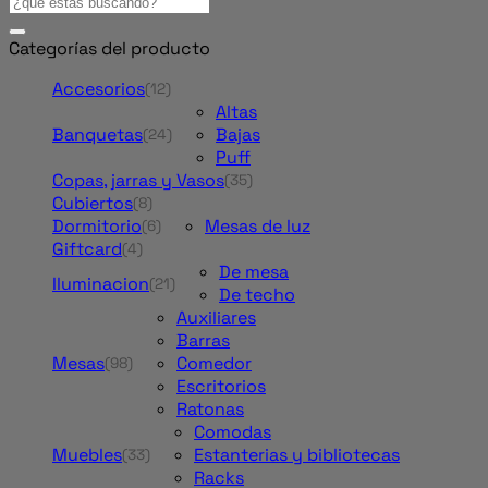
Buscar
por:
Categorías del producto
Accesorios
(12)
Altas
Banquetas
Bajas
(24)
Puff
Copas, jarras y Vasos
(35)
Cubiertos
(8)
Dormitorio
Mesas de luz
(6)
Giftcard
(4)
De mesa
Iluminacion
(21)
De techo
Auxiliares
Barras
Mesas
Comedor
(98)
Escritorios
Ratonas
Comodas
Muebles
Estanterias y bibliotecas
(33)
Racks