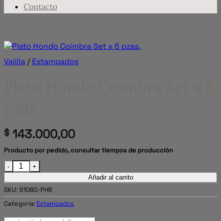
Contacto
Vajilla
/
Estampados
Plato Hondo Coimbra Set x 6
pzas.
143.000,00
$
Producto por pedido, consultar tiempos de producción
Plato Hondo Coimbra Set x 6 pzas. cantidad
Añadir al carrito
SKU:
S1080-PH6
Categoría:
Estampados