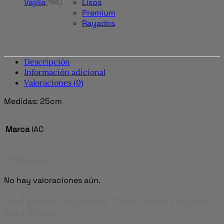
Vajilla
Lisos
(184)
Premium
Rayados
Descripción
Información adicional
Valoraciones (0)
Medidas: 25cm
Marca
IAC
Valoraciones
No hay valoraciones aún.
Sé el primero en valorar “Plato Hondo Coimbra
Set x 6 pzas.”