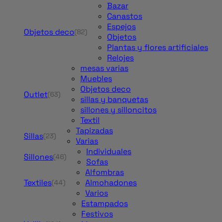
Bazar
Canastos
Espejos
Objetos deco
(82)
Objetos
Plantas y flores artificiales
Relojes
mesas varias
Muebles
Objetos deco
Outlet
(63)
sillas y banquetas
sillones y silloncitos
Textil
Tapizadas
Sillas
(23)
Varias
Individuales
Sillones
(46)
Sofas
Alfombras
Textiles
Almohadones
(44)
Varios
Estampados
Festivos