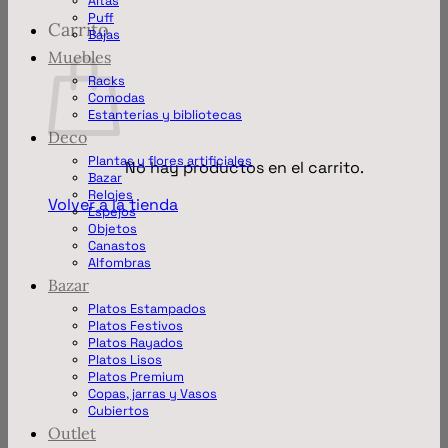
Altas
Puff
Carrito
Bajas
Muebles
Racks
Comodas
Estanterias y bibliotecas
Deco
Plantas y flores artificiales
No hay productos en el carrito.
Bazar
Relojes
Volver a la tienda
Espejos
Objetos
Canastos
Alfombras
Bazar
Platos Estampados
Platos Festivos
Platos Rayados
Platos Lisos
Platos Premium
Copas, jarras y Vasos
Cubiertos
Outlet