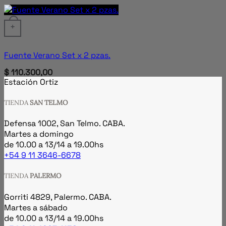
+
Fuente Verano Set x 2 pzas.
$
110.300,00
Estación Ortiz
TIENDA
SAN TELMO
Defensa 1002, San Telmo. CABA.
Martes a domingo
de 10.00 a 13/14 a 19.00hs
+54 9 11 3646-6678
TIENDA
PALERMO
Gorriti 4829, Palermo. CABA.
Martes a sábado
de 10.00 a 13/14 a 19.00hs