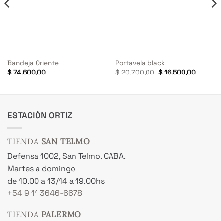
Bandeja Oriente
Portavela black
El
El
$
74.600,00
$
20.700,00
$
16.500,00
precio
precio
original
actual
era:
es:
$ 20.700,00.
$ 16.50
ESTACIÓN ORTIZ
TIENDA
SAN TELMO
Defensa 1002, San Telmo. CABA.
Martes a domingo
de 10.00 a 13/14 a 19.00hs
+54 9 11 3646-6678
TIENDA
PALERMO