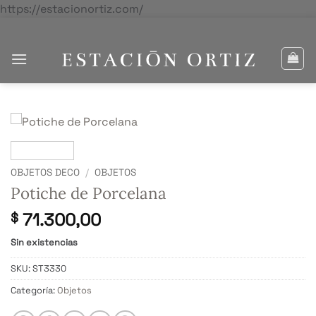
Saltar
https://estacionortiz.com/
al
contenido
OBJETOS DECO
/
OBJETOS
Potiche de Porcelana
71.300,00
$
Sin existencias
SKU:
ST3330
Categoría:
Objetos