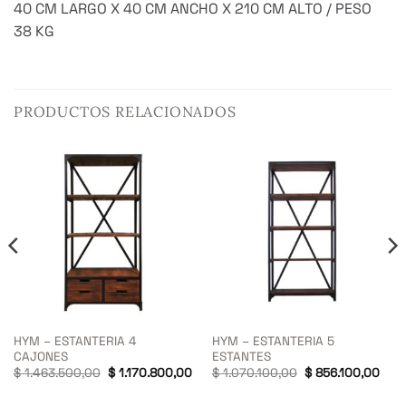
40 CM LARGO X 40 CM ANCHO X 210 CM ALTO / PESO
38 KG
PRODUCTOS RELACIONADOS
HYM – ESTANTERIA 4
HYM – ESTANTERIA 5
CAJONES
ESTANTES
El
El
El
El
$
1.463.500,00
$
1.170.800,00
$
1.070.100,00
$
856.100,00
precio
precio
precio
prec
original
actual
original
actu