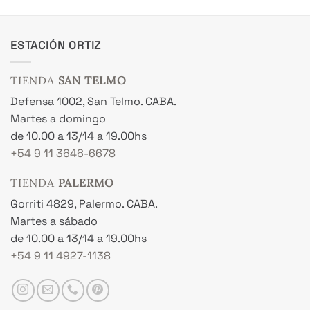
era:
es:
era:
es:
$ 1.463.500,00.
$ 1.170.800,00.
$ 1.070.100,00.
$ 85
ESTACIÓN ORTIZ
TIENDA
SAN TELMO
Defensa 1002, San Telmo. CABA.
Martes a domingo
de 10.00 a 13/14 a 19.00hs
+54 9 11 3646-6678
TIENDA
PALERMO
Gorriti 4829, Palermo. CABA.
Martes a sábado
de 10.00 a 13/14 a 19.00hs
+54 9 11 4927-1138