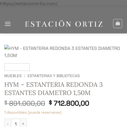
Saltar
https://estacionortiz.com/
al
contenido
MUEBLES
/
ESTANTERIAS Y BIBLIOTECAS
HYM – ESTANTERIA REDONDA 3
ESTANTES DIAMETRO 1,50M
El
El
891.000,00
712.800,00
$
$
precio
precio
1 disponibles (puede reservarse)
original
actual
HYM - ESTANTERIA REDONDA 3 ESTANTES DIAMETRO 1,50M can
era:
es: