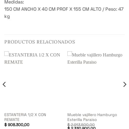
Medidas:
150 CM ANCHO X 40 CM PROF X 155 CM ALTO / Peso: 47
kg
PRODUCTOS RELACIONADOS
ESTANTERIA 1/2 X CON
Mueble vajillero Hamburgo
REMATE
Esterilla Paraiso
l
$
908.300,00
$
2.913.500,00
recio
El
El
$
2.330.800,00