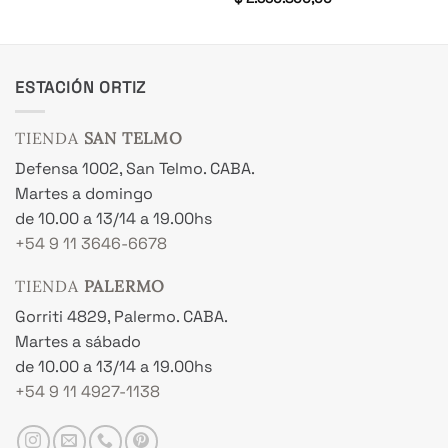
ctual
precio
precio
s:
original
actual
 1.170.800,00.
era:
es:
$ 2.913.500,00.
$ 2.330.800,00.
ESTACIÓN ORTIZ
TIENDA
SAN TELMO
Defensa 1002, San Telmo. CABA.
Martes a domingo
de 10.00 a 13/14 a 19.00hs
+54 9 11 3646-6678
TIENDA
PALERMO
Gorriti 4829, Palermo. CABA.
Martes a sábado
de 10.00 a 13/14 a 19.00hs
+54 9 11 4927-1138