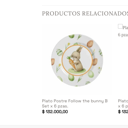
PRODUCTOS RELACIONADO
+
+
Plato Postre Follow the bunny B
Plat
rs Set x 6 pzas.
Set x 6 pzas.
x 6 
$
132.000,00
$
132