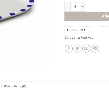
Fuente Pepe Matte Set x2
AÑA
SKU:
7629-122
Categoría:
Festivos
ALORACIONES (0)