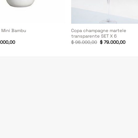
+
Copa champagne martele
a Mini Bambu
transparente SET X 6
El
El
000,00
$
96.000,00
$
79.000,00
precio
preci
original
actua
era:
es:
$ 96.000,00.
$ 79.