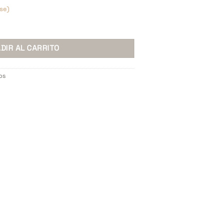
se)
ET X 4 cantidad
DIR AL CARRITO
os