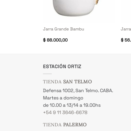
+
+
 martele verde
Jarra Grande Bambu
Jarr
El
.000,00
$
88.000,00
$
56.
cio
precio
inal
actual
es:
6.000,00.
$ 79.000,00.
ESTACIÓN ORTIZ
TIENDA
SAN TELMO
Defensa 1002, San Telmo. CABA.
Martes a domingo
de 10.00 a 13/14 a 19.00hs
+54 9 11 3646-6678
TIENDA
PALERMO