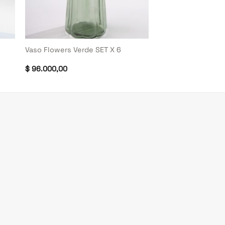
+
Vaso Flowers Verde SET X 6
$
96.000,00
o
l
000,00.