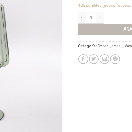
1 disponibles (puede reservar
Copa Vino Flowers Verde S
AÑA
Categoría:
Copas, jarras y Vas