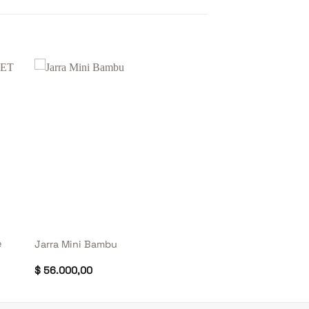
+
e
Jarra Mini Bambu
$
56.000,00
o
l
000,00.