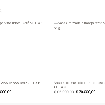
S
+
Vaso alto martele transparent
 vino lisboa Doré SET X 6
SET X 6
El
El
000,00
$
96.000,00
$
79.000,00
precio
preci
original
actua
era:
es:
$ 96.000,00.
$ 79.