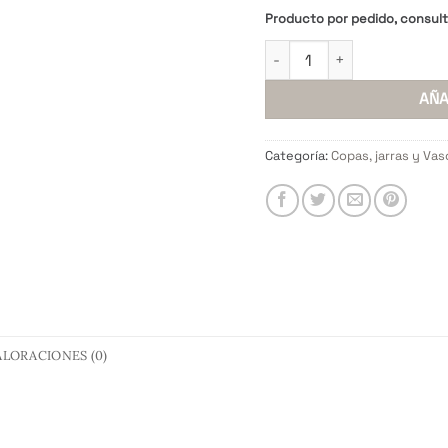
pre
Producto por pedido, consul
ori
Copa vino martele transpa
era
$ 9
AÑA
Categoría:
Copas, jarras y Vas
ALORACIONES (0)