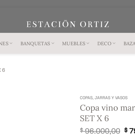
NES
BANQUETAS
MUEBLES
DECO
BAZ
COPAS, JARRAS Y VASOS
Copa vino mar
SET X 6
El
96.000,00
7
$
$