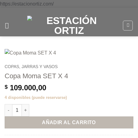
Saltar
https://estacionortiz.com/
al
contenido
COPAS, JARRAS Y VASOS
Copa Moma SET X 4
109.000,00
$
4 disponibles (puede reservarse)
Copa Moma SET X 4 cantidad
AÑADIR AL CARRITO