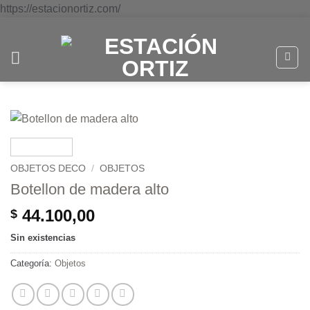
Saltar
https://estacionortiz.com/
al
contenido
OBJETOS DECO
/
OBJETOS
Botellon de madera alto
44.100,00
$
Sin existencias
Categoría:
Objetos