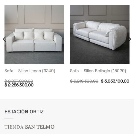
Sofa – Sillon Lecco (9249)
Sofa – Sillon Bellagio (15029)
l
El
El
$
2.857.800,00
$
3.816.300,00
$
3.053.100,00
precio
El
El
precio
pr
$
2.286.300,00
actual
precio
precio
original
ac
s:
original
actual
era:
es
$ 1.406.300,00.
era:
es:
$ 3.816.300,00.
$ 
$ 2.857.800,00.
$ 2.286.300,00.
ESTACIÓN ORTIZ
TIENDA
SAN TELMO