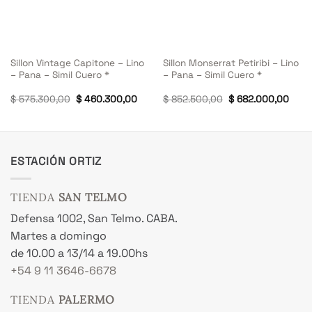
Sillon Vintage Capitone – Lino
Sillon Monserrat Petiribi – Lino
– Pana – Simil Cuero *
– Pana – Simil Cuero *
El
El
El
El
$
575.300,00
$
460.300,00
$
852.500,00
$
682.000,00
ecio
precio
precio
precio
prec
tual
original
actual
original
actu
era:
es:
era:
es:
885.300,00.
$ 575.300,00.
$ 460.300,00.
$ 852.500,00.
$ 68
ESTACIÓN ORTIZ
TIENDA
SAN TELMO
Defensa 1002, San Telmo. CABA.
Martes a domingo
de 10.00 a 13/14 a 19.00hs
+54 9 11 3646-6678
TIENDA
PALERMO