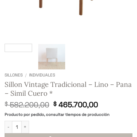
SILLONES
/
INDIVIDUALES
Sillon Vintage Tradicional – Lino – Pana
– Simil Cuero *
El
El
582.200,00
465.700,00
$
$
precio
precio
Producto por pedido, consultar tiempos de producción
original
actual
Sillon Vintage Tradicional - Lino - Pana - Simil Cuero * cantid
era:
es:
$ 582.200,00.
$ 465.700,