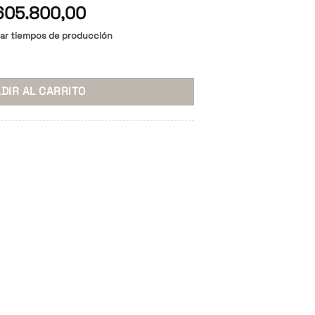
El
05.800,00
ecio
precio
tar tiempos de producción
iginal
actual
no - Pana - Simil Cuero * cantidad
a:
es:
757.300,00.
$ 605.800,00.
DIR AL CARRITO