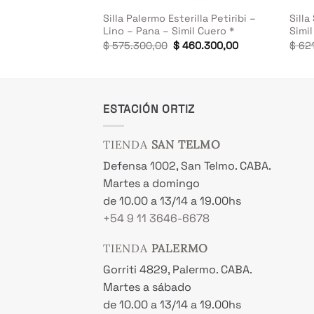
 – Pana – Simil
Silla Palermo Esterilla Petiribi –
Silla
Lino – Pana – Simil Cuero *
Simil
El
El
$
575.300,00
$
460.300,00
$
621
precio
precio
original
actual
era:
es:
$ 575.300,00.
$ 460.300,00.
ESTACIÓN ORTIZ
TIENDA
SAN TELMO
Defensa 1002, San Telmo. CABA.
Martes a domingo
de 10.00 a 13/14 a 19.00hs
+54 9 11 3646-6678
TIENDA
PALERMO
Gorriti 4829, Palermo. CABA.
Martes a sábado
de 10.00 a 13/14 a 19.00hs