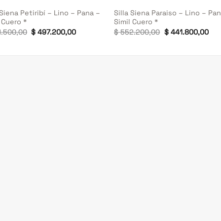
 Siena Petiribí – Lino – Pana –
Silla Siena Paraiso – Lino – Pa
 Cuero *
Simil Cuero *
El
El
El
El
.500,00
$
497.200,00
$
552.200,00
$
441.800,00
precio
precio
precio
pre
original
actual
original
act
era:
es:
era:
es:
$ 621.500,00.
$ 497.200,00.
$ 552.200,00.
$ 4