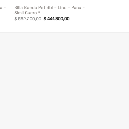
na –
Silla Boedo Petiribi – Lino – Pana –
Simil Cuero *
El
El
$
552.200,00
$
441.800,00
cio
precio
precio
ual
original
actual
era:
es:
41.800,00.
$ 552.200,00.
$ 441.800,00.