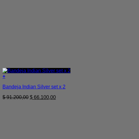
+
Bandeja Indian Silver set x 2
El
El
$
91.200,00
$
66.100,00
precio
precio
original
actual
era:
es:
$ 91.200,00.
$ 66.100,00.