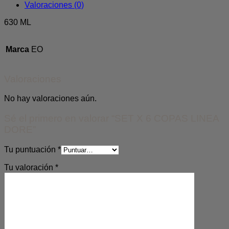
Valoraciones (0)
630 ML
Marca
EO
Valoraciones
No hay valoraciones aún.
Sé el primero en valorar “SET X 6 COPAS LINEA
DORE”
Tu puntuación
*
Tu valoración
*