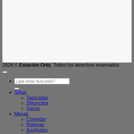
2026 ©
Estación Ortiz
. Todos los derechos reservados
Buscar
por:
Sillas
Tapizadas
Silloncitos
Varias
Mesas
Comedor
Ratonas
Auxiliares