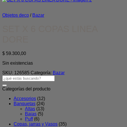
Objetos deco
/
Bazar
SET X 6 COPAS LINEA
DORE
$
59.300,00
Sin existencias
SKU:
126585
Categoría:
Bazar
Buscar
por:
Categorías del producto
Accesorios
(12)
Banquetas
(24)
Altas
(13)
Bajas
(5)
Puff
(6)
Copas, jarras y Vasos
(35)