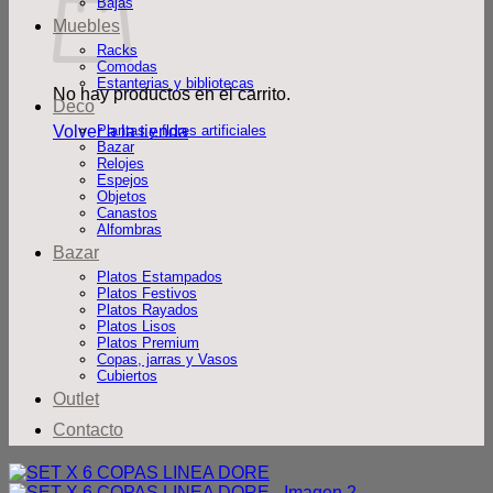
Bajas
Muebles
Racks
Comodas
Estanterias y bibliotecas
No hay productos en el carrito.
Deco
Volver a la tienda
Plantas y flores artificiales
Bazar
Relojes
Espejos
Objetos
Canastos
Alfombras
Bazar
Platos Estampados
Platos Festivos
Platos Rayados
Platos Lisos
Platos Premium
Copas, jarras y Vasos
Cubiertos
Outlet
Contacto