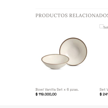
PRODUCTOS RELACIONADO
+
+
t x 6 pzas.
Bowl Vanilla Set x 6 pzas.
Set V
$
119.000,00
$
241