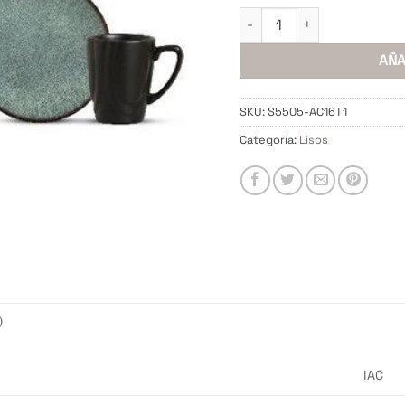
Set Vajilla Siria 16 pzas. c
AÑA
SKU:
S5505-AC16T1
Categoría:
Lisos
)
IAC