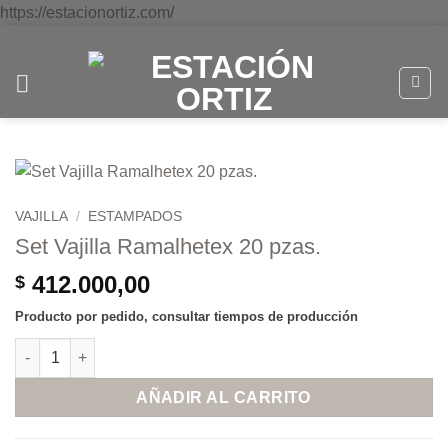
Saltar
https://estacionortiz.com/
al
contenido
VAJILLA
/
ESTAMPADOS
Set Vajilla Ramalhetex 20 pzas.
412.000,00
$
Producto por pedido, consultar tiempos de producción
Set Vajilla Ramalhetex 20 pzas. cantidad
AÑADIR AL CARRITO