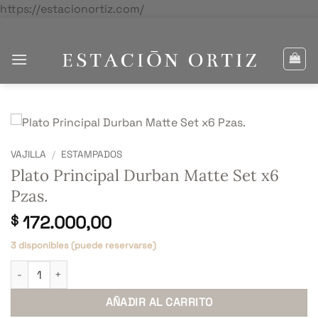
Saltar
https://estacionortiz.com/
al
contenido
VAJILLA
/
ESTAMPADOS
Plato Principal Durban Matte Set x6
Pzas.
172.000,00
$
3 disponibles (puede reservarse)
Plato Principal Durban Matte Set x6 Pzas. cantidad
AÑADIR AL CARRITO