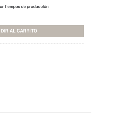
tar tiempos de producción
Set x 6 pzas. cantidad
DIR AL CARRITO