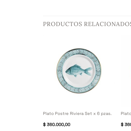
PRODUCTOS RELACIONADO
+
+
 Set x 6 pzas.
Plato Postre Riviera Set x 6 pzas.
Plato
$
360.000,00
$
360