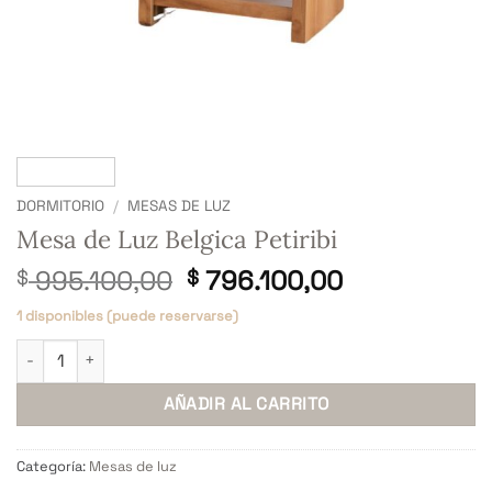
DORMITORIO
/
MESAS DE LUZ
Mesa de Luz Belgica Petiribi
El
El
995.100,00
796.100,00
$
$
precio
precio
1 disponibles (puede reservarse)
original
actual
Mesa de Luz Belgica Petiribi cantidad
era:
es:
$ 995.100,00.
$ 796.100,0
AÑADIR AL CARRITO
Categoría:
Mesas de luz