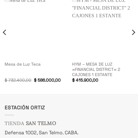
HYM – MESA DE LUZ
Mesa de Luz Teca
»FINANCIAL DISTRICT» 2
CAJONES 1 ESTANTE
El
El
$
732.400,00
$
586.000,00
$
415.900,00
precio
precio
original
actual
era:
es:
$ 732.400,00.
$ 586.000,00.
ESTACIÓN ORTIZ
TIENDA
SAN TELMO
Defensa 1002, San Telmo. CABA.