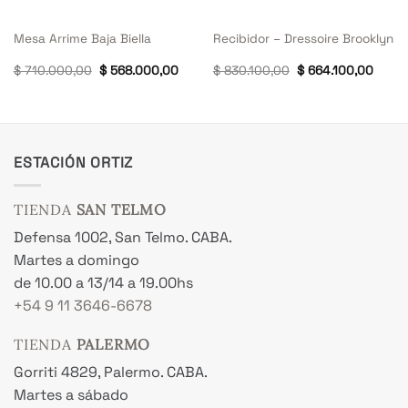
Mesa Arrime Baja Biella
Recibidor – Dressoire Brooklyn
El
El
El
El
$
710.000,00
$
568.000,00
$
830.100,00
$
664.100,00
cio
precio
precio
precio
preci
ual
original
actual
original
actua
era:
es:
era:
es:
19.800,00.
$ 710.000,00.
$ 568.000,00.
$ 830.100,00.
$ 664
ESTACIÓN ORTIZ
TIENDA
SAN TELMO
Defensa 1002, San Telmo. CABA.
Martes a domingo
de 10.00 a 13/14 a 19.00hs
+54 9 11 3646-6678
TIENDA
PALERMO
Gorriti 4829, Palermo. CABA.
Martes a sábado