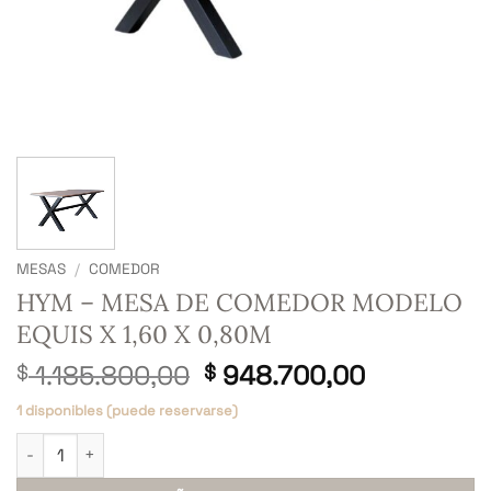
MESAS
/
COMEDOR
HYM – MESA DE COMEDOR MODELO
EQUIS X 1,60 X 0,80M
El
El
1.185.800,00
948.700,00
$
$
precio
precio
1 disponibles (puede reservarse)
original
actual
HYM - MESA DE COMEDOR MODELO EQUIS X 1,60 X 0,80M canti
era:
es:
$ 1.185.800,00.
$ 948.700