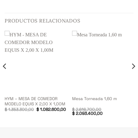
PRODUCTOS RELACIONADOS
HYM – MESA DE COMEDOR
Mesa Torneada 1,60 m
MODELO EQUIS X 2,00 X 1,00M
El
El
$
1.353.300,00
$
1.082.600,00
$
2.616.700,00
precio
precio
El
El
$
2.093.400,00
original
actual
precio
precio
era:
es:
original
actual
$ 1.353.300,00.
$ 1.082.600,00.
era:
es:
$ 2.616.700,00.
$ 2.093.400,00.