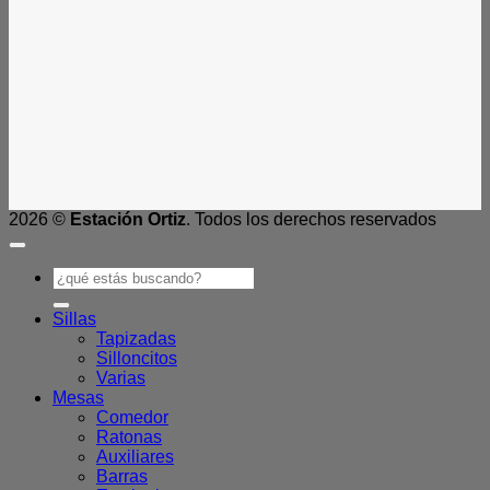
2026 ©
Estación Ortiz
. Todos los derechos reservados
Buscar
por:
Sillas
Tapizadas
Silloncitos
Varias
Mesas
Comedor
Ratonas
Auxiliares
Barras