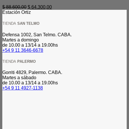
El
El
$
88.600,00
$
64.300,00
precio
precio
Estación Ortiz
original
actual
era:
es:
TIENDA
SAN TELMO
$ 88.600,00.
$ 64.300,00.
Defensa 1002, San Telmo. CABA.
Martes a domingo
de 10.00 a 13/14 a 19.00hs
+54 9 11 3646-6678
TIENDA
PALERMO
Gorriti 4829, Palermo. CABA.
Martes a sábado
de 10.00 a 13/14 a 19.00hs
+54 9 11 4927-1138