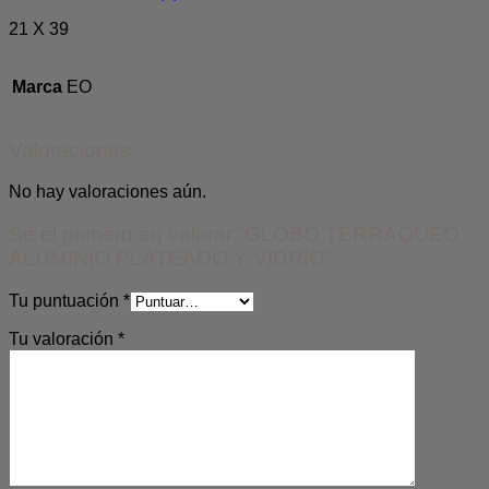
21 X 39
Marca
EO
Valoraciones
No hay valoraciones aún.
Sé el primero en valorar “GLOBO TERRAQUEO
ALUMINIO PLATEADO Y VIDRIO”
Tu puntuación
*
Tu valoración
*