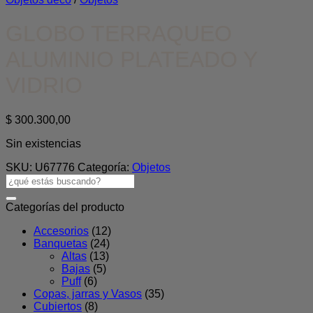
GLOBO TERRAQUEO
ALUMINIO PLATEADO Y
VIDRIO
$
300.300,00
Sin existencias
SKU:
U67776
Categoría:
Objetos
Buscar
por:
Categorías del producto
Accesorios
(12)
Banquetas
(24)
Altas
(13)
Bajas
(5)
Puff
(6)
Copas, jarras y Vasos
(35)
Cubiertos
(8)