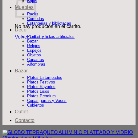
Bajas
Muebles
Racks
Comodas
Estanterias y bibliotecas
No hay productos en el carrito.
Deco
Volver a la tienda
Plantas y flores artificiales
Bazar
Relojes
Espejos
Objetos
Canastos
Alfombras
Bazar
Platos Estampados
Platos Festivos
Platos Rayados
Platos Lisos
Platos Premium
Copas, jarras y Vasos
Cubiertos
Outlet
Contacto
Objetos deco
/
Objetos