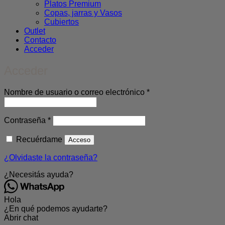
Platos Premium
Copas, jarras y Vasos
Cubiertos
Outlet
Contacto
Acceder
Acceder
Obligatorio
Nombre de usuario o correo electrónico
*
Obligatorio
Contraseña
*
Recuérdame
Acceso
¿Olvidaste la contraseña?
¿Necesitás ayuda?
Hola
¿En qué podemos ayudarte?
Abrir chat