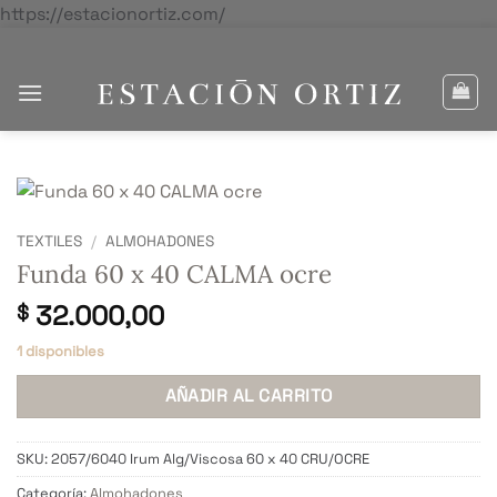
Saltar
https://estacionortiz.com/
al
contenido
TEXTILES
/
ALMOHADONES
Funda 60 x 40 CALMA ocre
32.000,00
$
1 disponibles
AÑADIR AL CARRITO
SKU:
2057/6040 Irum Alg/Viscosa 60 x 40 CRU/OCRE
Categoría:
Almohadones