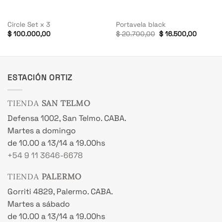
Circle Set x 3
Portavela black
El
El
$
100.000,00
$
20.700,00
$
16.500,00
precio
precio
original
actual
era:
es:
$ 20.700,00.
$ 16.50
ESTACIÓN ORTIZ
TIENDA
SAN TELMO
Defensa 1002, San Telmo. CABA.
Martes a domingo
de 10.00 a 13/14 a 19.00hs
+54 9 11 3646-6678
TIENDA
PALERMO
Gorriti 4829, Palermo. CABA.
Martes a sábado
de 10.00 a 13/14 a 19.00hs