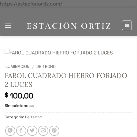
Saltar
https://estacionortiz.com/
al
contenido
ILUMINACION
/
DE TECHO
FAROL CUADRADO HIERRO FORJADO
2 LUCES
100,00
$
Sin existencias
Categoría:
De techo