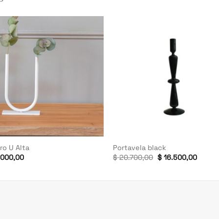
+
ro U Alta
Portavela black
El
El
000,00
$
20.700,00
$
16.500,00
precio
precio
original
actual
era:
es:
$ 20.700,00.
$ 16.5