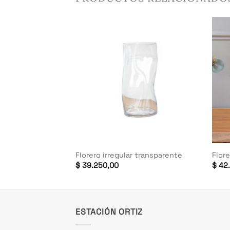
+
+
dera decor
Florero irregular transparente
Flore
$
39.250,00
$
42.
ESTACIÓN ORTIZ