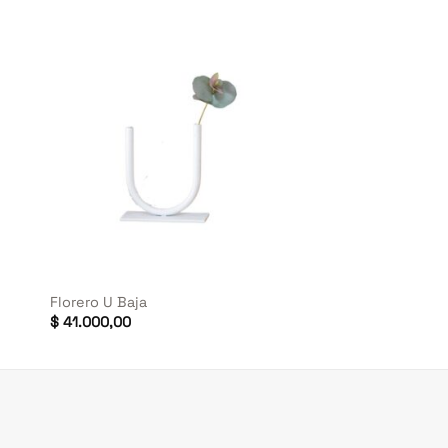
+
Florero U Baja
$
41.000,00
00,00.