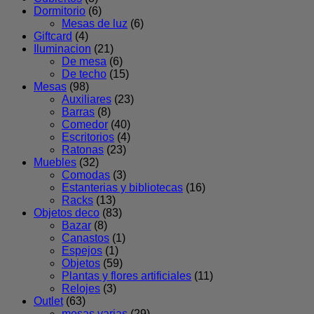
Dormitorio
(6)
Mesas de luz
(6)
Giftcard
(4)
Iluminacion
(21)
De mesa
(6)
De techo
(15)
Mesas
(98)
Auxiliares
(23)
Barras
(8)
Comedor
(40)
Escritorios
(4)
Ratonas
(23)
Muebles
(32)
Comodas
(3)
Estanterias y bibliotecas
(16)
Racks
(13)
Objetos deco
(83)
Bazar
(8)
Canastos
(1)
Espejos
(1)
Objetos
(59)
Plantas y flores artificiales
(11)
Relojes
(3)
Outlet
(63)
mesas varias
(29)