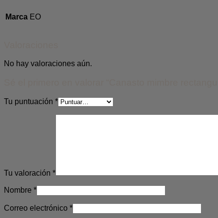
Marca
EO
Valoraciones
No hay valoraciones aún.
Sé el primero en valorar “Canasto mimbre rectangu
Tu puntuación
*
Tu valoración
*
Nombre
*
Correo electrónico
*