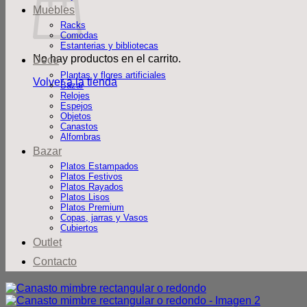
Muebles
Racks
Comodas
Estanterias y bibliotecas
No hay productos en el carrito.
Deco
Plantas y flores artificiales
Volver a la tienda
Bazar
Relojes
Espejos
Objetos
Canastos
Alfombras
Bazar
Platos Estampados
Platos Festivos
Platos Rayados
Platos Lisos
Platos Premium
Copas, jarras y Vasos
Cubiertos
Outlet
Contacto