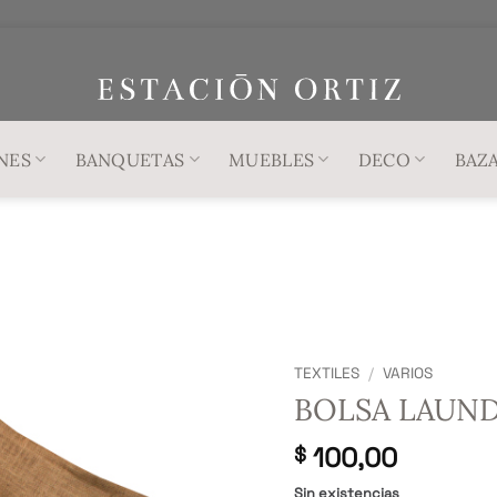
NES
BANQUETAS
MUEBLES
DECO
BAZ
TEXTILES
/
VARIOS
BOLSA LAUND
100,00
$
Sin existencias