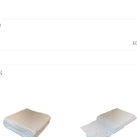
)
E
S