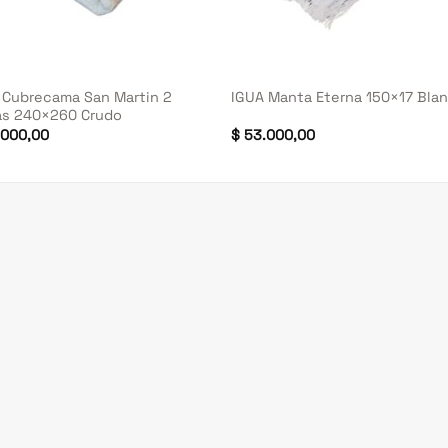
+
 Cubrecama San Martin 2
IGUA Manta Eterna 150×17 Bla
as 240×260 Crudo
000,00
$
53.000,00