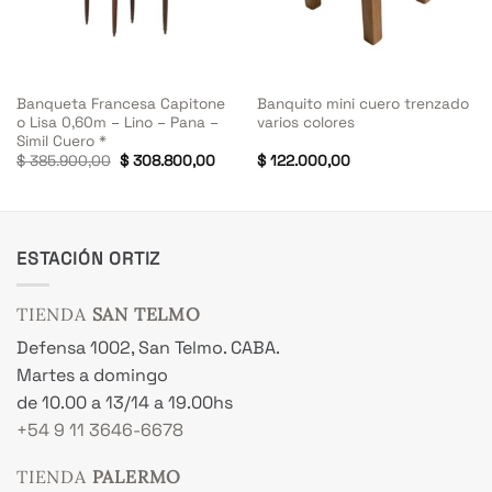
Banqueta Francesa Capitone
Banquito mini cuero trenzado
o Lisa 0,60m – Lino – Pana –
varios colores
Simil Cuero *
El
El
$
385.900,00
$
308.800,00
$
122.000,00
cio
precio
precio
ual
original
actual
era:
es:
64.900,00.
$ 385.900,00.
$ 308.800,00.
ESTACIÓN ORTIZ
TIENDA
SAN TELMO
Defensa 1002, San Telmo. CABA.
Martes a domingo
de 10.00 a 13/14 a 19.00hs
+54 9 11 3646-6678
TIENDA
PALERMO