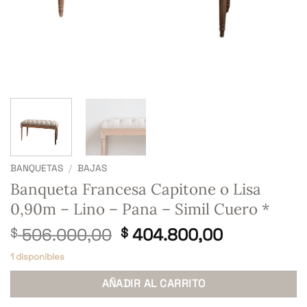
BANQUETAS
/
BAJAS
Banqueta Francesa Capitone o Lisa
0,90m – Lino – Pana – Simil Cuero *
El
El
506.000,00
404.800,00
$
$
precio
precio
1 disponibles
original
actual
era:
es:
AÑADIR AL CARRITO
$ 506.000,00.
$ 404.800,