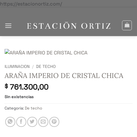
Saltar
https://estacionortiz.com/
al
contenido
ILUMINACION
/
DE TECHO
ARAÑA IMPERIO DE CRISTAL CHICA
761.300,00
$
Sin existencias
Categoría:
De techo