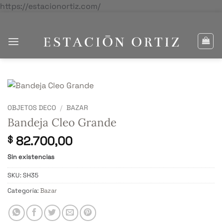
Saltar
https://estacionortiz.com/
al
contenido
OBJETOS DECO
/
BAZAR
Bandeja Cleo Grande
82.700,00
$
Sin existencias
SKU:
SH35
Categoría:
Bazar